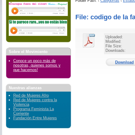
Folder Path:
\
Categorías
\
Estado
File: codigo de la f
Uploaded:
Modified:
File Size:
Downloads:
Sobre el Movimiento
Conoce un poco más de
Download
nosotras, quienes somos y
que hacemos!
Nuestras alianzas
Red de Mujeres Afro
Red de Mujeres contra la
Violencia
Programa Feminista La
Corriente
Fundación Entre Mujeres