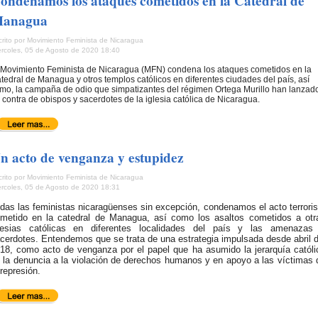
ondenamos los ataques cometidos en la Catedral de
anagua
crito por Movimiento Feminista de Nicaragua
ércoles, 05 de Agosto de 2020 18:40
 Movimiento Feminista de Nicaragua (MFN) condena los ataques cometidos en la
tedral de Managua y otros templos católicos en diferentes ciudades del país, así
mo, la campaña de odio que simpatizantes del régimen Ortega Murillo han lanzad
 contra de obispos y sacerdotes de la iglesia católica de Nicaragua.
n acto de venganza y estupidez
crito por Movimiento Feminista de Nicaragua
ércoles, 05 de Agosto de 2020 18:31
das las feministas nicaragüenses sin excepción, condenamos el acto terroris
metido en la catedral de Managua, así como los asaltos cometidos a otr
lesias católicas en diferentes localidades del país y las amenazas
cerdotes. Entendemos que se trata de una estrategia impulsada desde abril d
18, como acto de venganza por el papel que ha asumido la jerarquía católi
 la denuncia a la violación de derechos humanos y en apoyo a las víctimas 
 represión.