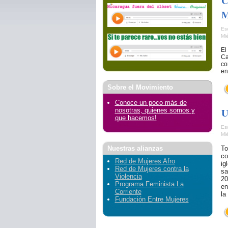
C
M
Es
Mi
El
Ca
co
en
Sobre el Movimiento
Conoce un poco más de
U
nosotras, quienes somos y
que hacemos!
Es
Mi
Nuestras alianzas
To
co
Red de Mujeres Afro
ig
Red de Mujeres contra la
sa
Violencia
20
Programa Feminista La
en
Corriente
la
Fundación Entre Mujeres