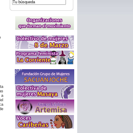
o
ta
as
 a
el
ca
de