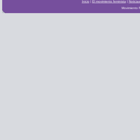
Inicio
|
El movimiento feminista
|
Noticias
Movimiento F