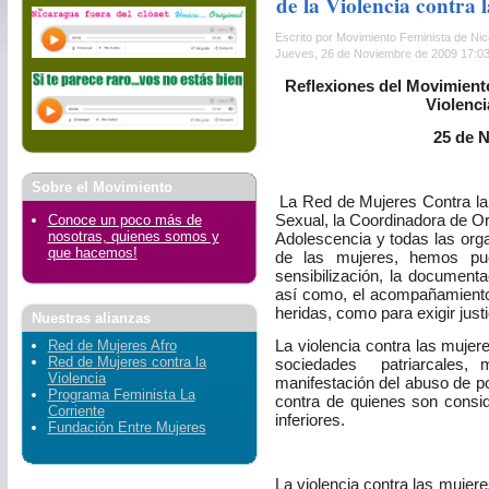
de la Violencia contra 
Escrito por Movimiento Feminista de Ni
Jueves, 26 de Noviembre de 2009 17:0
Reflexiones del Movimient
Violenci
25 de 
Sobre el Movimiento
La Red
de Mujeres Contra la 
Sexual, la Coordinadora de O
Conoce un poco más de
nosotras, quienes somos y
Adolescencia y todas las or
que hacemos!
de las mujeres, hemos pue
sensibilización, la documenta
así como, el acompañamiento
heridas, como para exigir justi
Nuestras alianzas
La violencia contra las mujer
Red de Mujeres Afro
Red de Mujeres contra la
sociedades
patriarcales, 
Violencia
manifestación del abuso de p
Programa Feminista La
contra de quienes son consid
Corriente
inferiores.
Fundación Entre Mujeres
La violencia contra las mujere