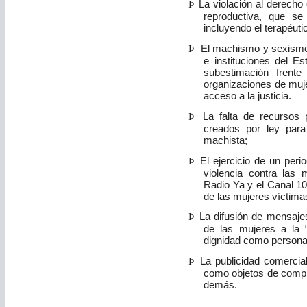
Þ
La violación al derecho
reproductiva, que se
incluyendo el terapéuti
Þ
El machismo y sexismo i
e instituciones del E
subestimación frent
organizaciones de muje
acceso a la justicia.
Þ
La falta de recursos 
creados por ley para
machista;
Þ
El ejercicio de un per
violencia contra las 
Radio Ya y el Canal 10
de las mujeres víctimas
Þ
La difusión de mensaje
de las mujeres a la 
dignidad como persona
Þ
La publicidad comercia
como objetos de compr
demás.