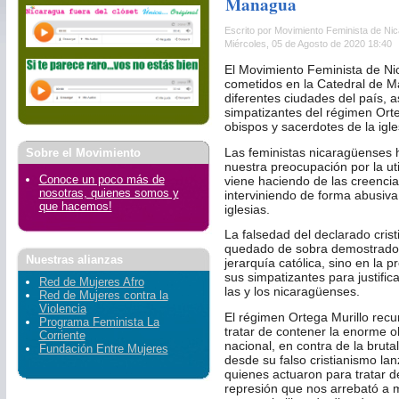
Managua
Escrito por Movimiento Feminista de Ni
Miércoles, 05 de Agosto de 2020 18:40
El Movimiento Feminista de N
cometidos en la Catedral de M
diferentes ciudades del país, 
simpatizantes del régimen Ort
obispos y sacerdotes de la igle
Las feministas nicaragüenses
Sobre el Movimiento
nuestra preocupación por la ut
Conoce un poco más de
viene haciendo de las creencia
nosotras, quienes somos y
interviniendo de forma abusiva
que hacemos!
iglesias.
La falsedad del declarado cris
quedado de sobra demostrado n
Nuestras alianzas
jerarquía católica, sino en la 
sus simpatizantes para justifi
Red de Mujeres Afro
las y los nicaragüenses.
Red de Mujeres contra la
Violencia
El régimen Ortega Murillo recurr
Programa Feminista La
tratar de contener la enorme ol
Corriente
nacional, en contra de la brutal
Fundación Entre Mujeres
desde su falso cristianismo la
quienes actuaron para tratar d
represión que nos arrebató
a 