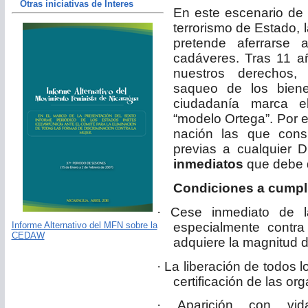
Otras iniciativas de Interes
En este escenario de v
terrorismo de Estado, l
pretende aferrarse
cadáveres. Tras
11 a
nuestros derechos,
saqueo de los biene
ciudadanía marca e
“modelo Ortega”. Por 
nación las que cons
previas a cualquier D
inmediatos
que debe 
Condiciones a cumpli
·
Cese inmediato de l
especialmente contra 
Informe Alternativo del MFN sobre la
CEDAW
adquiere la magnitud 
·
La liberación de todos l
certificación de las o
·
Aparición con vi