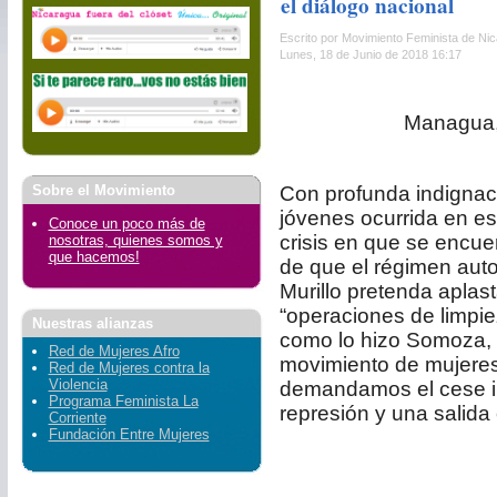
el diálogo nacional
Escrito por Movimiento Feminista de Ni
Lunes, 18 de Junio de 2018 16:17
Managua, 
Sobre el Movimiento
Con profunda indignac
jóvenes ocurrida en es
Conoce un poco más de
crisis en que se encue
nosotras, quienes somos y
que hacemos!
de que el régimen autor
Murillo pretenda aplas
“operaciones de limpiez
Nuestras alianzas
como lo hizo Somoza, n
Red de Mujeres Afro
movimiento de mujeres
Red de Mujeres contra la
Violencia
demandamos el cese i
Programa Feminista La
represión y una salida 
Corriente
Fundación Entre Mujeres