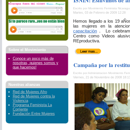
ISNIN: Estuvimos de an
Escrito por Movimiento Feminista Nicarag
Martes, 03 de Febrero de 2009 12:28
Hemos llegado a los 19 aÑos
las mujeres en la atencion
capacitación
. Lo celebramos
Centro como Videos alusiv
REproductiva.
Sobre el Movimiento
Conoce un poco más de
nosotras, quienes somos y
Campaña por la restitu
que hacemos!
Escrito por Administracion Movimiento Fem
Viernes, 21 de Noviembre de 2008 18:1
Nuestras alianzas
Red de Mujeres Afro
Red de Mujeres contra la
Violencia
Programa Feminista La
Corriente
Fundación Entre Mujeres