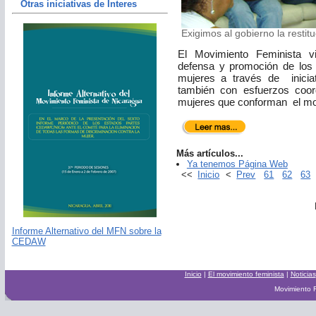
Otras iniciativas de Interes
Exigimos al gobierno la restit
El Movimiento Feminista vi
defensa y promoción de los 
mujeres a través de
inici
también con esfuerzos coor
mujeres que conforman
el m
Más artículos...
Ya tenemos Página Web
<<
Inicio
<
Prev
61
62
63
Informe Alternativo del MFN sobre la
CEDAW
Inicio
|
El movimiento feminista
|
Noticias
Movimiento F