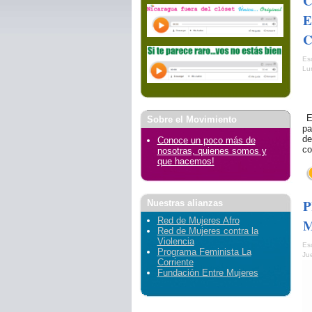
C
E
C
Es
Lu
El
Sobre el Movimiento
pa
de
Conoce un poco más de
co
nosotras, quienes somos y
que hacemos!
P
Nuestras alianzas
Red de Mujeres Afro
M
Red de Mujeres contra la
Violencia
Es
Programa Feminista La
Ju
Corriente
Fundación Entre Mujeres