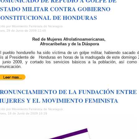
OMUNICADO DE REPUDIO A GOLPE DE
STADO MILITAR CONTRA GOBIERNO
ONSTITUCIONAL DE HONDURAS
crito por Movimiento Feminista de Nicaragua
nes, 29 de Junio de 2009 12:48
Red de Mujeres Afrolatinoamericanas,
Afrocaribeñas y de la Diáspora
 pueblo hondureño ha sido víctima de un golpe militar, habiendo sacado d
ís al Presidente de Honduras en horas de la madrugada de este domingo 
 junio 2009, y cortado los servicios básicos a la población, así como 
municación.
RONUNCIAMIENTO DE LA FUNDACIÓN ENTRE
UJERES Y EL MOVIMIENTO FEMINISTA
crito por Movimiento Feminista de Nicaragua
eves, 18 de Junio de 2009 16:19