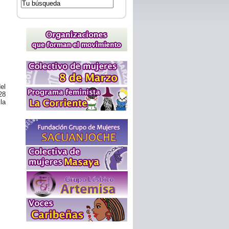
el
28
la