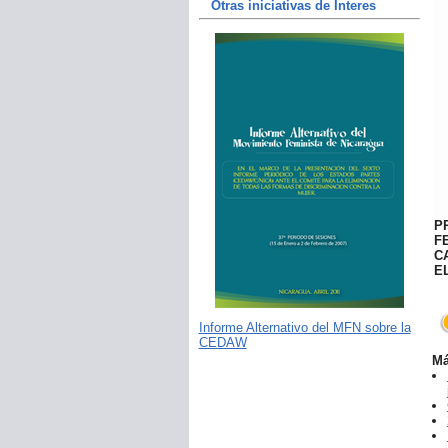
Otras iniciativas de Interes
P
F
C
EL
Informe Alternativo del MFN sobre la
CEDAW
Má