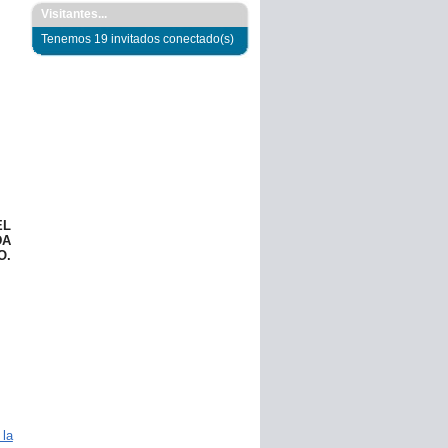
Visitantes...
Tenemos 19 invitados conectado(s)
EL
DA
O.
 la